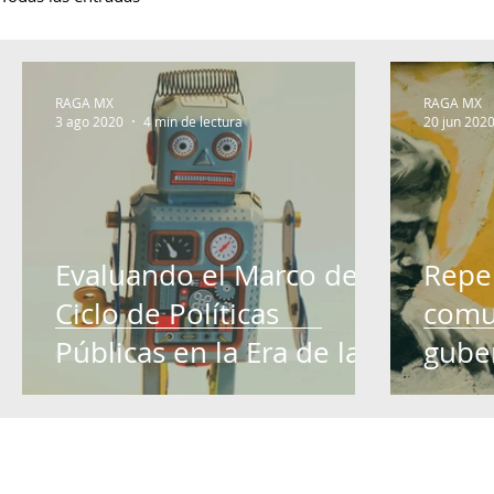
RAGA MX
RAGA MX
3 ago 2020
4 min de lectura
20 jun 202
Evaluando el Marco del
Repe
Ciclo de Políticas
comu
Públicas en la Era de la
gube
Inteligencia Artificial
Méxi
COVI