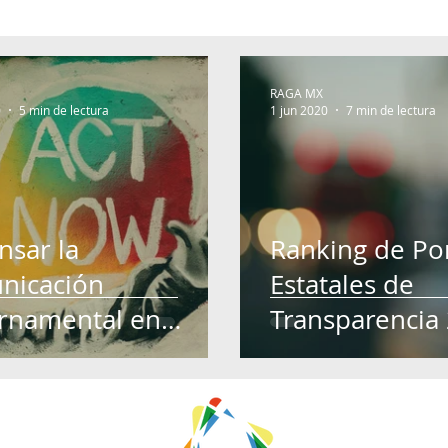
RAGA MX
0
5 min de lectura
1 jun 2020
7 min de lectura
nsar la
Ranking de Po
nicación
Estatales de
rnamental en
Transparencia
co después del
D-19